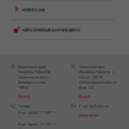
НАПИСАТЬ НАМ
НАЙТИ СЕРВИСНЫЙ ЦЕНТР ИЛИ ДИЛЕРА
Юридический адрес:
Ташкентский офис:
Республика Узбекистан,
Республика Узбекистан, г.
Самаркандская область,
Ташкент, 100128,
Джамбайский район,
Шайхантахурский район ул.
140400
Бахор, 41A.
На карте
На карте
Телефон:
E-mail: info@uztbm.uz
Отдел продаж: (77) 081-11-
Задать вопрос
11
Отдел сервиса: (77) 251-11-