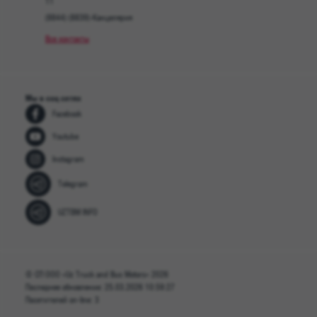
11
(8844) (8839)-Канцелярия
Все контакты
Мы в соц сетях
Facebook
Youtube
Instagram
Telegram
UZTBM INFO
© СП ООО «Uz Truck and Bus Motors» 2026
Последнее обновление: 25.03.2026 10:59:27
Посетителей on-line: 3