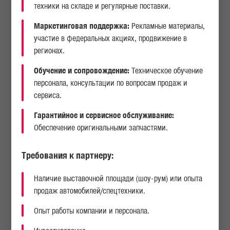
техники на складе и регулярные поставки.
Маркетинговая поддержка:
Рекламные материалы,
участие в федеральных акциях, продвижение в
регионах.
Обучение и сопровождение:
Техническое обучение
персонала, консультации по вопросам продаж и
АВТОСАМОСВАЛ MAN TGS 33.400 6X4 BB CH KF052
АВ
сервиса.
Гарантийное и сервисное обслуживание:
Подробнее
Обеспечение оригинальными запчастями.
Требования к партнеру:
Наличие выставочной площади (шоу-рум) или опыта
продаж автомобилей/спецтехники.
ПРЕИМУЩЕСТВА MAN
Опыт работы компании и персонала.
Что вы слышали о торговой марке MAN? На протяжении многих лет
этот производитель грузовых авто занимает лидирующие позиции на