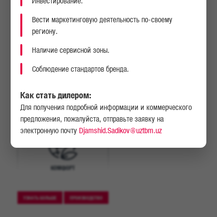
Инвестирование.
рынке. Грузовики MAN смело можно считать синонимом качества
хотя бы потому, что за весь период существования они получили
десятки престижных наград.
Вести маркетинговую деятельность по-своему
региону.
Наличие сервисной зоны.
Соблюдение стандартов бренда.
НАДЕЖНОСТЬ
ВЫСОКАЯ МОЩНОСТЬ
Как стать дилером:
Для получения подробной информации и коммерческого
предложения, пожалуйста, отправьте заявку на
БЕЗОПАСНОСТЬ
КОМФОРТ
электронную почту
Djamshid.Sadikov@uztbm.uz
КОМФОРТ
УЗНАТЬ БОЛЬШЕ
ПРОИЗВОДСТВО