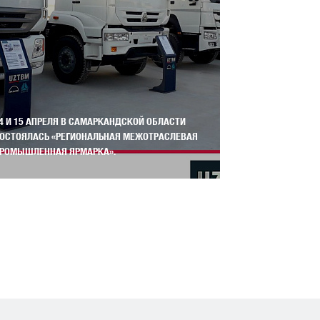
4 И 15 АПРЕЛЯ В САМАРКАНДСКОЙ ОБЛАСТИ
ОСТОЯЛАСЬ «РЕГИОНАЛЬНАЯ МЕЖОТРАСЛЕВАЯ
НАША КОМПАНИ
РОМЫШЛЕННАЯ ЯРМАРКА».
ВЫСТАВКЕ MADE