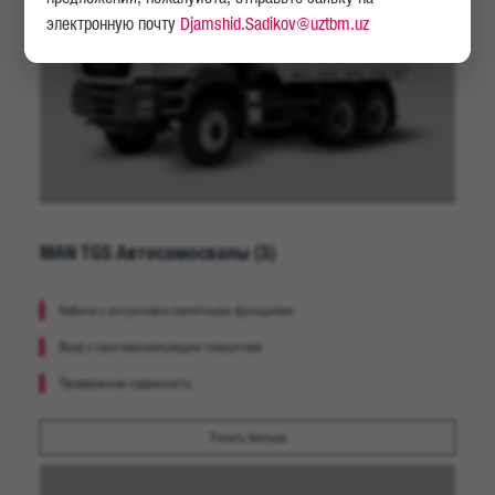
электронную почту
Djamshid.Sadikov@uztbm.uz
MAN TGS Автоcамосвалы
(3)
Кабина с интуитивно понятными функциями
Вход с противоскользящим покрытием
Проверенная надежность
Узнать больше